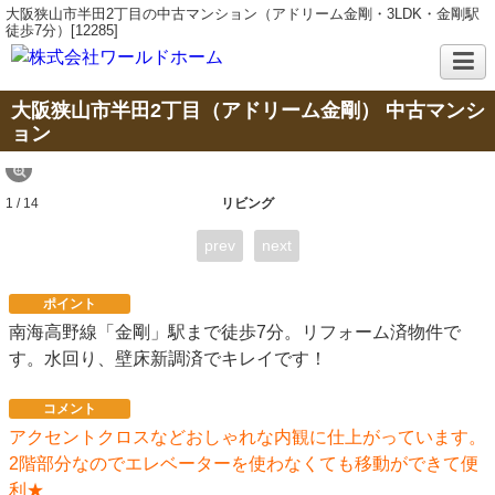
大阪狭山市半田2丁目の中古マンション（アドリーム金剛・3LDK・金剛駅
徒歩7分）[12285]
大阪狭山市半田2丁目（アドリーム金剛） 中古マンシ
ョン
1 / 14
リビング
prev
next
ポイント
南海高野線「金剛」駅まで徒歩7分。リフォーム済物件で
す。水回り、壁床新調済でキレイです！
コメント
アクセントクロスなどおしゃれな内観に仕上がっています。
2階部分なのでエレベーターを使わなくても移動ができて便
利★