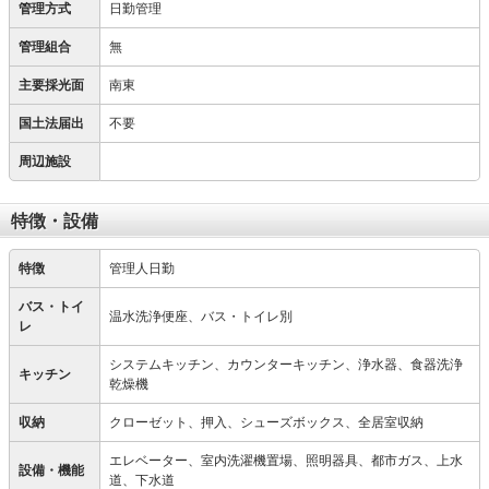
管理方式
日勤管理
管理組合
無
主要採光面
南東
国土法届出
不要
周辺施設
特徴・設備
特徴
管理人日勤
バス・トイ
温水洗浄便座、バス・トイレ別
レ
システムキッチン、カウンターキッチン、浄水器、食器洗浄
キッチン
乾燥機
収納
クローゼット、押入、シューズボックス、全居室収納
エレベーター、室内洗濯機置場、照明器具、都市ガス、上水
設備・機能
道、下水道