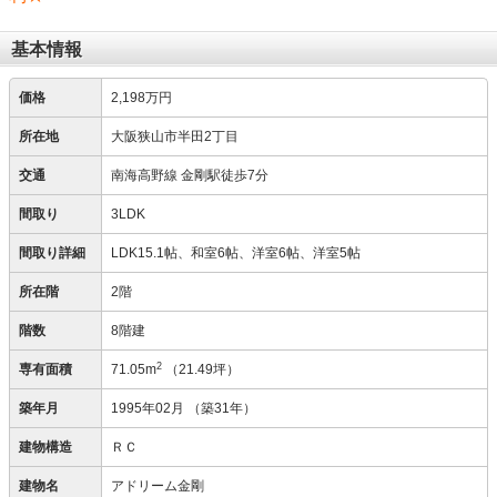
基本情報
価格
2,198万円
所在地
大阪狭山市半田2丁目
交通
南海高野線 金剛駅徒歩7分
間取り
3LDK
間取り詳細
LDK15.1帖、和室6帖、洋室6帖、洋室5帖
所在階
2階
階数
8階建
2
専有面積
71.05m
（21.49坪）
築年月
1995年02月
（築31年）
建物構造
ＲＣ
建物名
アドリーム金剛