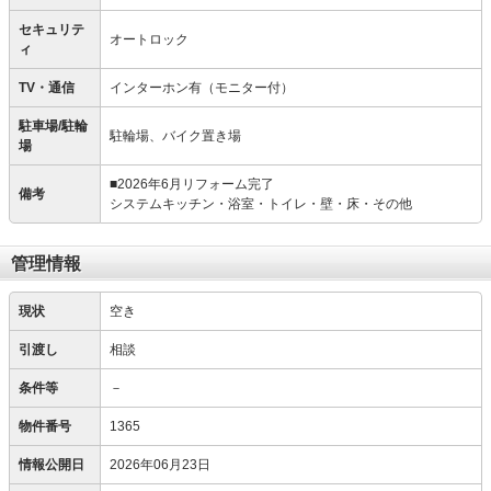
セキュリテ
オートロック
ィ
TV・通信
インターホン有（モニター付）
駐車場/駐輪
駐輪場、バイク置き場
場
■2026年6月リフォーム完了
備考
システムキッチン・浴室・トイレ・壁・床・その他
管理情報
現状
空き
引渡し
相談
条件等
－
物件番号
1365
情報公開日
2026年06月23日