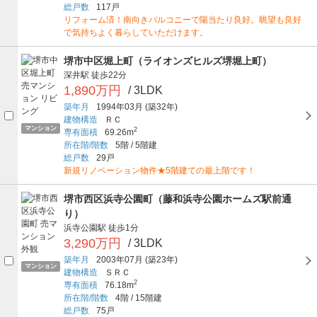
総戸数
117戸
リフォーム済！南向きバルコニーで陽当たり良好。眺望も良好
で気持ちよく暮らしていただけます。
堺市中区堀上町（ライオンズヒルズ堺堀上町）
深井駅
徒歩22分
1,890万円
/ 3LDK
築年月
1994年03月
(築32年)
建物構造
ＲＣ
マンション
2
専有面積
69.26m
所在階/階数
5階
/
5階建
総戸数
29戸
新規リノベーション物件★5階建ての最上階です！
堺市西区浜寺公園町（藤和浜寺公園ホームズ駅前通
り）
浜寺公園駅
徒歩1分
3,290万円
/ 3LDK
築年月
2003年07月
(築23年)
マンション
建物構造
ＳＲＣ
2
専有面積
76.18m
所在階/階数
4階
/
15階建
総戸数
75戸