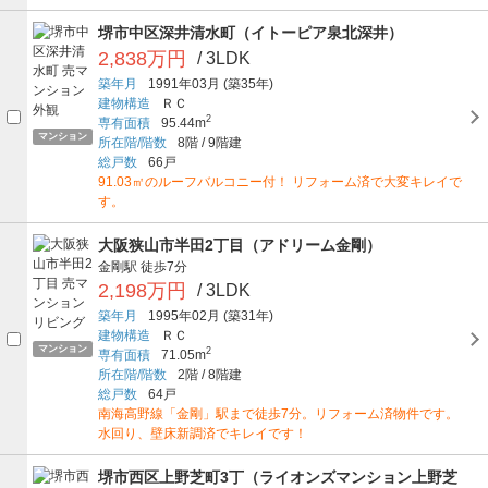
堺市中区深井清水町（イトーピア泉北深井）
2,838万円
/ 3LDK
築年月
1991年03月
(築35年)
建物構造
ＲＣ
2
専有面積
95.44m
マンション
所在階/階数
8階
/
9階建
総戸数
66戸
91.03㎡のルーフバルコニー付！ リフォーム済で大変キレイで
す。
大阪狭山市半田2丁目（アドリーム金剛）
金剛駅
徒歩7分
2,198万円
/ 3LDK
築年月
1995年02月
(築31年)
建物構造
ＲＣ
マンション
2
専有面積
71.05m
所在階/階数
2階
/
8階建
総戸数
64戸
南海高野線「金剛」駅まで徒歩7分。リフォーム済物件です。
水回り、壁床新調済でキレイです！
堺市西区上野芝町3丁（ライオンズマンション上野芝