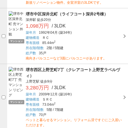
新規リノベーション物件。全室洋室の3LDKです。
堺市中区深井北町（ライフコート深井2号棟）
深井駅
徒歩20分
1,098万円
/ 3LDK
築年月
1992年04月
(築34年)
建物構造
ＲＣ
マンション
2
専有面積
85.44m
所在階/階数
2階
/
5階建
総戸数
35戸
南向きバルコニーなど3面にバルコニーがあります。
堺市西区上野芝町7丁（クレアコート上野芝ラベルヴ
ィ）
上野芝駅
徒歩9分
3,280万円
/ 3LDK
築年月
2009年12月
(築16年)
建物構造
ＳＲＣ
マンション
2
専有面積
73.04m
所在階/階数
5階
/
7階建
総戸数
70戸
ペットと暮らせるマンション。リフォーム済ですぐにご入居い
ただけます。