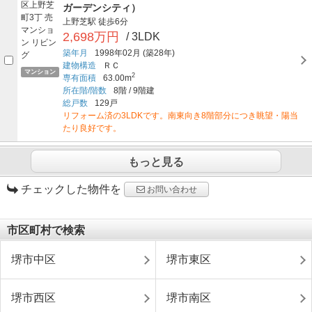
ガーデンシティ）
上野芝駅
徒歩6分
2,698万円
/ 3LDK
築年月
1998年02月
(築28年)
建物構造
ＲＣ
マンション
2
専有面積
63.00m
所在階/階数
8階
/
9階建
総戸数
129戸
リフォーム済の3LDKです。南東向き8階部分につき眺望・陽当
たり良好です。
もっと見る
チェックした物件を
お問い合わせ
市区町村で検索
堺市中区
堺市東区
堺市西区
堺市南区