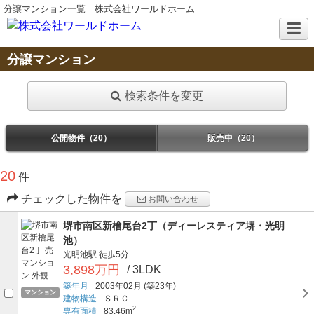
分譲マンション一覧｜株式会社ワールドホーム
分譲マンション
検索条件を変更
公開物件（20）
販売中（20）
20
件
チェックした物件を
お問い合わせ
堺市南区新檜尾台2丁（ディーレスティア堺・光明
池）
光明池駅
徒歩5分
3,898万円
/ 3LDK
築年月
2003年02月
(築23年)
マンション
建物構造
ＳＲＣ
2
専有面積
83.46m