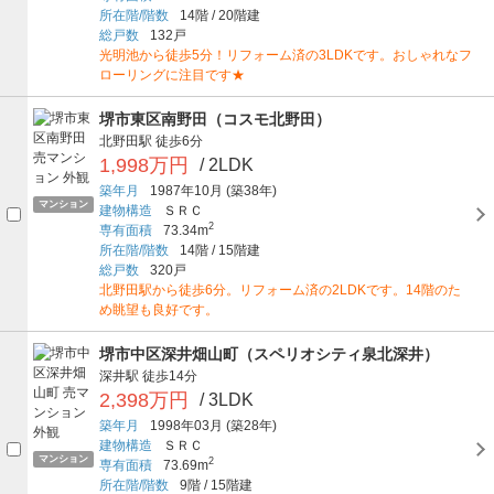
所在階/階数
14階
/
20階建
総戸数
132戸
光明池から徒歩5分！リフォーム済の3LDKです。おしゃれなフ
ローリングに注目です★
堺市東区南野田（コスモ北野田）
北野田駅
徒歩6分
1,998万円
/ 2LDK
築年月
1987年10月
(築38年)
マンション
建物構造
ＳＲＣ
2
専有面積
73.34m
所在階/階数
14階
/
15階建
総戸数
320戸
北野田駅から徒歩6分。リフォーム済の2LDKです。14階のた
め眺望も良好です。
堺市中区深井畑山町（スペリオシティ泉北深井）
深井駅
徒歩14分
2,398万円
/ 3LDK
築年月
1998年03月
(築28年)
建物構造
ＳＲＣ
マンション
2
専有面積
73.69m
所在階/階数
9階
/
15階建