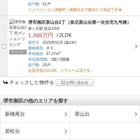
総戸数
61戸
リノベーション済物件！南西向きで陽当たり良好です★
堺市南区茶山台2丁（泉北茶山台第一次住宅九号棟）
泉ヶ丘駅
徒歩10分
1,398万円
/ 2LDK
築年月
2025年02月
(築1年)
建物構造
ＲＣ
マンション
2
専有面積
57.27m
所在階/階数
2階
/
5階建
総戸数
20戸
全室洋室の2LDK。リフォーム済です。
チェックした物件を
お問い合わせ
堺市南区の他のエリアを探す
新檜尾台
茶山台
若松台