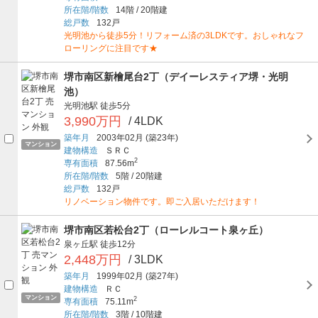
所在階/階数
14階
/
20階建
総戸数
132戸
光明池から徒歩5分！リフォーム済の3LDKです。おしゃれなフ
ローリングに注目です★
堺市南区新檜尾台2丁（デイーレスティア堺・光明
池）
光明池駅
徒歩5分
3,990万円
/ 4LDK
築年月
2003年02月
(築23年)
マンション
建物構造
ＳＲＣ
2
専有面積
87.56m
所在階/階数
5階
/
20階建
総戸数
132戸
リノベーション物件です。即ご入居いただけます！
堺市南区若松台2丁（ローレルコート泉ヶ丘）
泉ヶ丘駅
徒歩12分
2,448万円
/ 3LDK
築年月
1999年02月
(築27年)
建物構造
ＲＣ
マンション
2
専有面積
75.11m
所在階/階数
3階
/
10階建