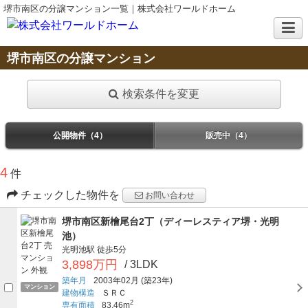
堺市南区の分譲マンション一覧｜株式会社ワールドホーム
堺市南区の分譲マンション
検索条件を変更
公開物件（4）
販売中（4）
4
件
チェックした物件を
お問い合わせ
堺市南区新檜尾台2丁（ディーレスティア堺・光明
池）
光明池駅
徒歩5分
3,898万円
/ 3LDK
築年月
2003年02月
(築23年)
マンション
建物構造
ＳＲＣ
2
専有面積
83.46m