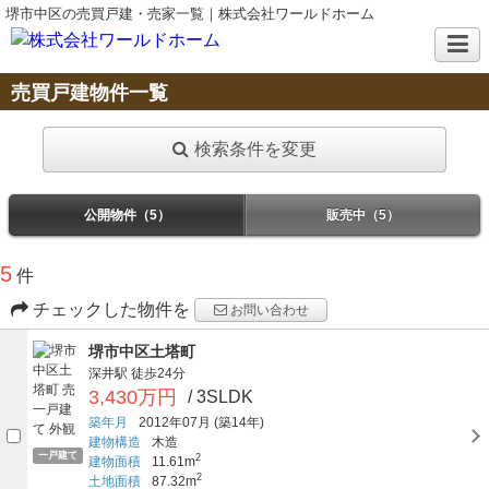
堺市中区の売買戸建・売家一覧｜株式会社ワールドホーム
売買戸建物件一覧
検索条件を変更
公開物件（5）
販売中（5）
5
件
チェックした物件を
お問い合わせ
堺市中区土塔町
深井駅
徒歩24分
3,430万円
/ 3SLDK
築年月
2012年07月
(築14年)
建物構造
木造
一戸建て
2
建物面積
11.61m
2
土地面積
87.32m