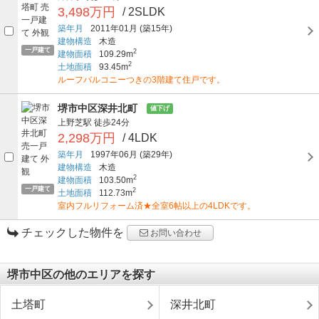
3,498万円
/ 2SLDK
築年月
2011年01月
(築15年)
建物構造
木造
一戸建て
2
建物面積
109.29m
2
土地面積
93.45m
ルーフバルコニーつきの3階建て住戸です。
堺市中区深井北町
値下げ
上野芝駅
徒歩24分
2,298万円
/ 4LDK
築年月
1997年06月
(築29年)
建物構造
木造
2
建物面積
103.50m
一戸建て
2
土地面積
112.73m
室内フルリフォーム済★全室6帖以上の4LDKです。
チェックした物件を
お問い合わせ
堺市中区の他のエリアを探す
土塔町
深井北町