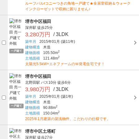
ルーフバルrコニーつきの角地一戸建て★全居室収納＆ウォーク
インクローゼットで収納に困りません♪
堺市中区福田
深井駅
徒歩25分
3,280万円
/ 3LDK
築年月
2015年01月
(築11年)
建物構造
木造
一戸建て
2
建物面積
105.50m
2
土地面積
121.48m
太陽光5.5kW+エネファームのＷ発電住宅です！
堺市中区福田
北野田駅
バス10分
徒歩6分
3,980万円
/ 3LDK
築年月
2025年01月
(築1年)
建物構造
木造
一戸建て
2
建物面積
90.88m
2
土地面積
150.04m
2025年1月建築の築浅物件。こだわりの仕様です。
堺市中区土塔町
深井駅
徒歩27分