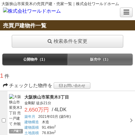
大阪狭山市茱萸木の売買戸建・売家一覧｜株式会社ワールドホーム
売買戸建物件一覧
検索条件を変更
公開物件（1）
販売中（1）
1
件
チェックした物件を
お問い合わせ
大阪狭山市茱萸木3丁目
金剛駅
徒歩21分
2,650万円
/ 4LDK
築年月
2021年03月
(築5年)
建物構造
木造
2
建物面積
91.49m
一戸建て
2
土地面積
76.83m