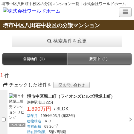
堺市中区八田荘中校区の分譲マンション一覧｜株式会社ワールドホーム
堺市中区八田荘中校区の分譲マンション
検索条件を変更
公開物件（1）
販売中（1）
1
件
チェックした物件を
お問い合わせ
堺市中区堀上町（ライオンズヒルズ堺堀上町）
深井駅
徒歩22分
1,890万円
/ 3LDK
築年月
1994年03月
(築32年)
建物構造
ＲＣ
マンション
2
専有面積
69.26m
所在階/階数
5階
/
5階建