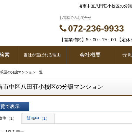
堺市中区八田荘小校区の分譲
お電話でのお問合せ
072-236-9933
【営業時間】9：00～19：00 【定
検索
会社概要
売
当社が選ばれる理由
小校区の分譲マンション一覧
堺市中区八田荘小校区の分譲マンション
表示
物件（1）
販売中（1）
1～1件を表示