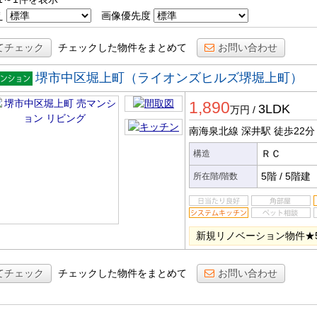
え
画像優先度
てチェック
チェックした物件をまとめて
お問い合わせ
堺市中区堀上町（ライオンズヒルズ堺堀上町）
マンシ
1,890
ン
3LDK
万円
/
南海泉北線 深井駅
徒歩22分
ＲＣ
構造
5階
/
5階建
所在階/階数
新規リノベーション物件★
てチェック
チェックした物件をまとめて
お問い合わせ