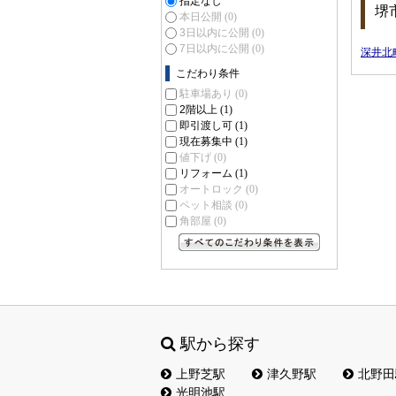
指定なし
堺
本日公開
(0)
3日以内に公開
(0)
7日以内に公開
(0)
深井北
こだわり条件
駐車場あり
(0)
2階以上
(1)
即引渡し可
(1)
現在募集中
(1)
値下げ
(0)
リフォーム
(1)
オートロック
(0)
ペット相談
(0)
角部屋
(0)
すべてのこだわり条件を見る
駅から探す
上野芝駅
津久野駅
北野田
光明池駅