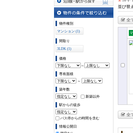
並び替
沿線・駅から探す
全
物件の条件で絞り込む
物件種別
マンション (1)
売
間取り
ョ
3LDK (1)
価格
～
専有面積
～
築年数
新築以外
駅からの徒歩
全
バス停からの時間を含む
情報公開日