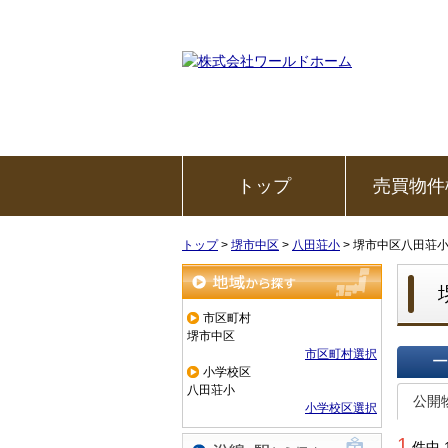
トップ
売買物件
トップ
>
堺市中区
>
八田荘小
>
堺市中区八田荘
地域から探す
市区町村
堺市中区
市区町村選択
小学校区
一覧で
八田荘小
公開
小学校区選択
1
件中 