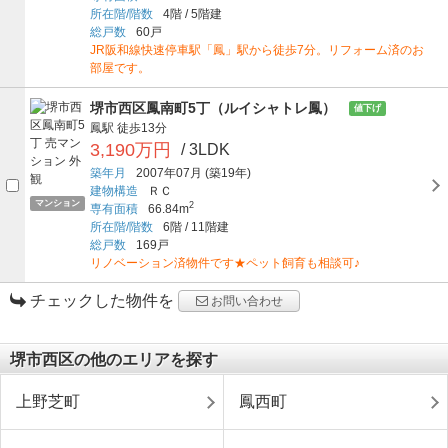
所在階/階数
4階
/
5階建
総戸数
60戸
JR阪和線快速停車駅「鳳」駅から徒歩7分。リフォーム済のお
部屋です。
堺市西区鳳南町5丁（ルイシャトレ鳳）
値下げ
鳳駅
徒歩13分
3,190万円
/ 3LDK
築年月
2007年07月
(築19年)
建物構造
ＲＣ
マンション
2
専有面積
66.84m
所在階/階数
6階
/
11階建
総戸数
169戸
リノベーション済物件です★ペット飼育も相談可♪
チェックした物件を
お問い合わせ
堺市西区の他のエリアを探す
上野芝町
鳳西町