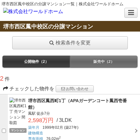
堺市西区鳳中校区の分譲マンション一覧｜株式会社ワールドホーム
堺市西区鳳中校区の分譲マンション
検索条件を変更
公開物件（2）
販売中（2）
2
件
チェックした物件を
お問い合わせ
堺市西区鳳西町1丁（APAガーデンコート鳳西壱番
館）
鳳駅
徒歩7分
2,598万円
/ 3LDK
築年月
1999年02月
(築27年)
マンション
建物構造
2
専有面積
76.02m