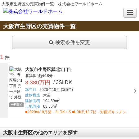
大阪市生野区の売買物件一覧｜株式会社ワールドホーム
大阪市生野区の売買物件一覧
検索条件を変更
1
件
大阪市生野区巽北1丁目
北巽駅
徒歩18分
3,380万円
/ 3SLDK
築年月
2020年10月
(築5年)
建物構造
木造
2
建物面積
104.89m
一戸建て
2
土地面積
68.56m
■2020年10月築・3LDK＋S ■LDK約18.7帖・対面式キッチン
大阪市生野区の他のエリアを探す