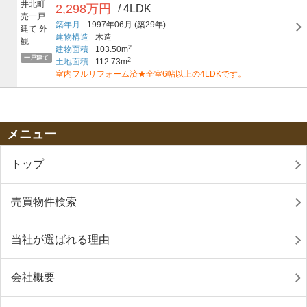
2,298万円
/ 4LDK
築年月
1997年06月
(築29年)
建物構造
木造
2
建物面積
103.50m
一戸建て
2
土地面積
112.73m
室内フルリフォーム済★全室6帖以上の4LDKです。
メニュー
トップ
売買物件検索
当社が選ばれる理由
会社概要