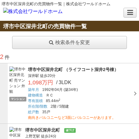
堺市中区深井北町の売買物件一覧｜株式会社ワールドホーム
堺市中区深井北町の売買物件一覧
検索条件を変更
2
件
堺市中区深井北町 （ライフコート深井2号棟）
深井駅
徒歩20分
1,098万円
/ 3LDK
築年月
1992年04月
(築34年)
建物構造
ＲＣ
マンション
2
専有面積
85.44m
所在階/階数
2階
/
5階建
総戸数
35戸
南向きバルコニーなど3面にバルコニーがあります。
堺市中区深井北町
値下げ
上野芝駅
徒歩24分