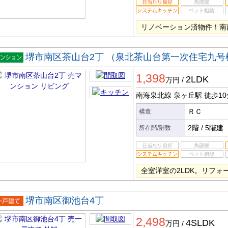
リノベーション済物件！南
堺市南区茶山台2丁 （泉北茶山台第一次住宅九号
マンシ
1,398
ン
2LDK
万円
/
南海泉北線 泉ヶ丘駅
徒歩10
ＲＣ
構造
2階
/
5階建
所在階/階数
全室洋室の2LDK。リフォ
堺市南区御池台4丁
一戸建
2,498
4SLDK
万円
/