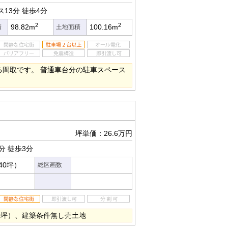
ス13分
徒歩4分
2
2
98.82m
100.16m
積
土地面積
る間取です。 普通車台分の駐車スペース
坪単価：26.6万円
分
徒歩3分
.40坪）
総区画数
.40坪）、建築条件無し売土地