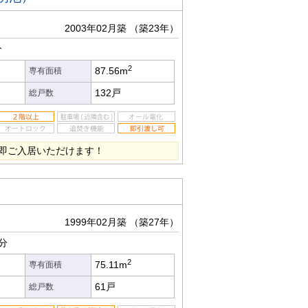
2003年02月築
（築23年）
分
2
87.56m
専有面積
132戸
総戸数
即ご入居いただけます！
1999年02月築
（築27年）
分
2
75.11m
専有面積
61戸
総戸数