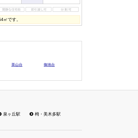
64㎡です。
茶山台
御池台
泉ヶ丘駅
栂・美木多駅