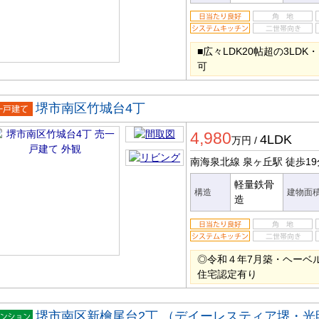
■広々LDK20帖超の3LD
可
堺市南区竹城台4丁
一戸建
4,980
4LDK
万円
/
南海泉北線 泉ヶ丘駅
徒歩19
軽量鉄骨
構造
建物面
造
◎令和４年7月築・ヘーベル
住宅認定有り
堺市南区新檜尾台2丁 （デイーレスティア堺・光