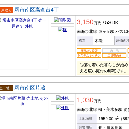
堺市南区高倉台4丁
一戸建
3,150
5SDK
万円
/
南海泉北線 泉ヶ丘駅
バス13
木造
構造
建物面
◎落ち着いた暮らしが始め
える広い庭付の邸宅です。
堺市南区片蔵
土地
1,030
万円
南海泉北線 栂・美木多駅
徒
2
1959.00m
（59
土地面積
畑・農地用地
最適用途