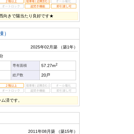
西向きで陽当たり良好です★
棟）
2025年02月築
（築1年）
分
2
57.27m
専有面積
20戸
総戸数
ーム済です。
2011年08月築
（築15年）