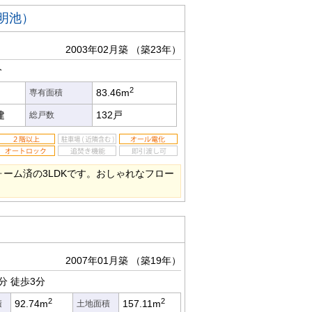
明池）
2003年02月築
（築23年）
分
2
83.46m
専有面積
建
132戸
総戸数
ォーム済の3LDKです。おしゃれなフロー
2007年01月築
（築19年）
分
徒歩3分
2
2
92.74m
157.11m
積
土地面積