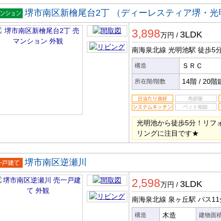
堺市南区新檜尾台2丁 （ディーレスティア堺・光
マンシ
3,898
ン
3LDK
万円
/
南海泉北線 光明池駅
徒歩5
ＳＲＣ
構造
14階
/
20階
所在階/階数
光明池から徒歩5分！リフ
リングに注目です★
堺市南区逆瀬川
一戸建
2,598
3LDK
万円
/
南海泉北線 泉ヶ丘駅
バス11
木造
構造
建物面