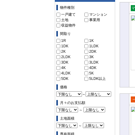
物件の条件で絞り込む
物件種別
売
一戸建て
マンション
土地
事業用
ョ
収益物件
間取り
1R
1K
1DK
1LDK
2K
2DK
2LDK
3K
3DK
3LDK
4K
4DK
4LDK
5K
5DK
5LDK以上
価格
～
月々のお支払額
売
～
て
土地面積
～
専有面積