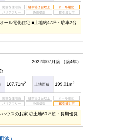
K・オール電化住宅 ■土地約47坪・駐車2台
2022年07月築
（築4年）
分
2
2
107.71m
199.01m
積
土地面積
ハウスのお家 ◎土地60坪超・長期優良
明池）