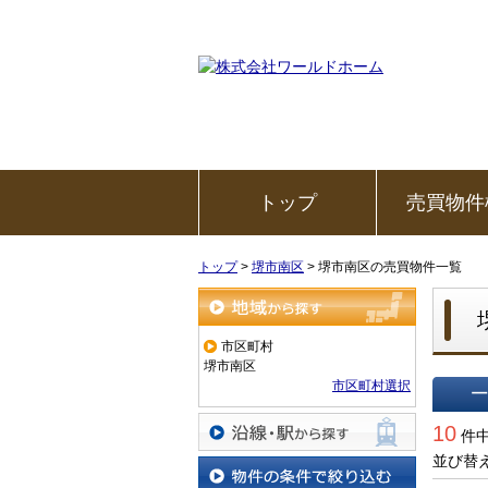
トップ
売買物件
トップ
>
堺市南区
>
堺市南区の売買物件一覧
地域から探す
市区町村
堺市南区
市区町村選択
一覧で
10
件中
並び替
沿線・駅から探す