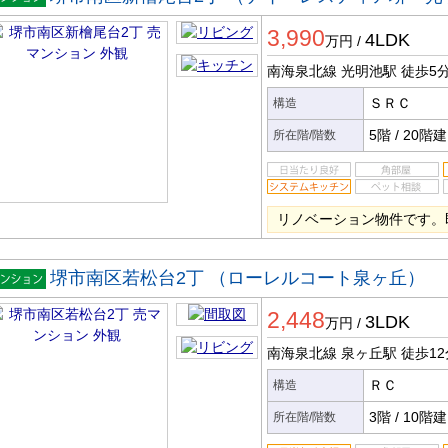
マンシ
3,990
ン
4LDK
万円
/
南海泉北線 光明池駅
徒歩5
ＳＲＣ
構造
5階
/
20階建
所在階/階数
リノベーション物件です。
堺市南区若松台2丁 （ローレルコート泉ヶ丘）
マンシ
2,448
ン
3LDK
万円
/
南海泉北線 泉ヶ丘駅
徒歩12
ＲＣ
構造
3階
/
10階建
所在階/階数