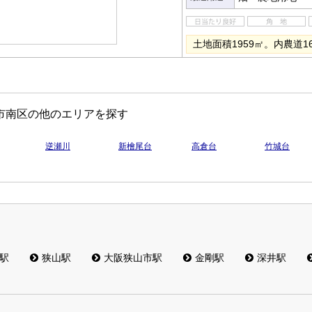
土地面積1959㎡。内農道1
市南区の他のエリアを探す
逆瀬川
新檜尾台
高倉台
竹城台
駅
狭山駅
大阪狭山市駅
金剛駅
深井駅