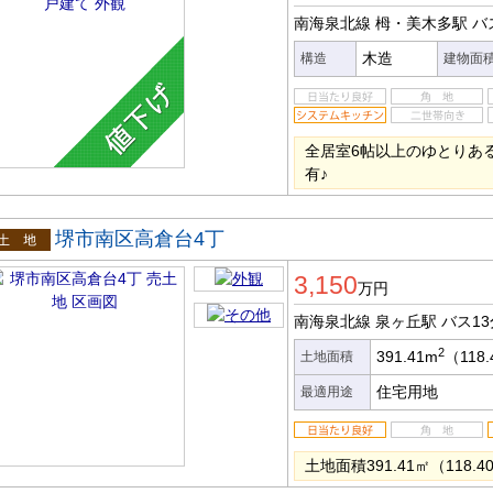
南海泉北線 栂・美木多駅
バ
木造
構造
建物面
全居室6帖以上のゆとりあ
有♪
堺市南区高倉台4丁
土地
3,150
万円
南海泉北線 泉ヶ丘駅
バス13
2
391.41m
（118
土地面積
住宅用地
最適用途
土地面積391.41㎡（118