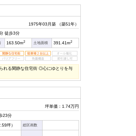
1975年03月築
（築51年）
分
徒歩3分
2
2
163.50m
391.41m
積
土地面積
られる閑静な住宅街 ◎心にゆとりを与
坪単価：1.74万円
歩23分
2.59坪）
総区画数