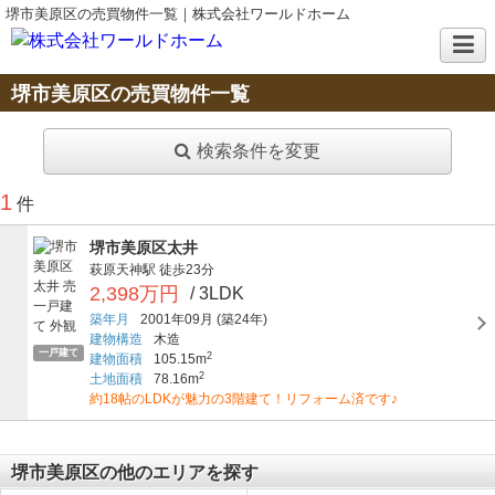
堺市美原区の売買物件一覧｜株式会社ワールドホーム
堺市美原区の売買物件一覧
検索条件を変更
1
件
堺市美原区太井
萩原天神駅
徒歩23分
2,398万円
/ 3LDK
築年月
2001年09月
(築24年)
建物構造
木造
一戸建て
2
建物面積
105.15m
2
土地面積
78.16m
約18帖のLDKが魅力の3階建て！リフォーム済です♪
堺市美原区の他のエリアを探す