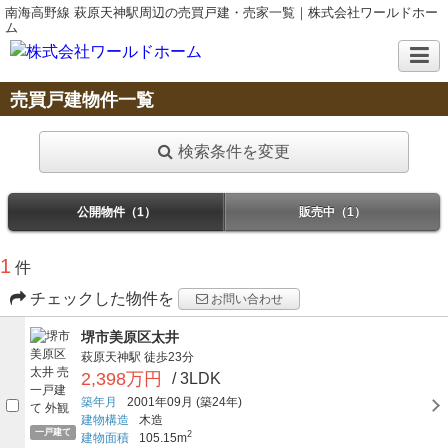
南海高野線 萩原天神駅周辺の売買戸建・売家一覧｜株式会社ワールドホー
ム
売買戸建物件一覧
検索条件を変更
公開物件（1）
販売中（1）
1
件
チェックした物件を
お問い合わせ
堺市美原区太井
萩原天神駅
徒歩23分
2,398万円
/ 3LDK
築年月
2001年09月
(築24年)
建物構造
木造
一戸建て
2
建物面積
105.15m