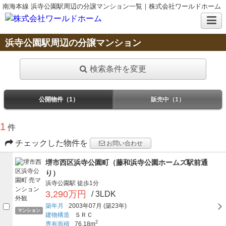
南海本線 浜寺公園駅周辺の分譲マンション一覧｜株式会社ワールドホーム
浜寺公園駅周辺の分譲マンション
検索条件を変更
公開物件（1）
販売中（1）
1
件
チェックした物件を
お問い合わせ
堺市西区浜寺公園町（藤和浜寺公園ホームズ駅前通
り）
浜寺公園駅
徒歩1分
3,290万円
/ 3LDK
築年月
2003年07月
(築23年)
マンション
建物構造
ＳＲＣ
2
専有面積
76.18m