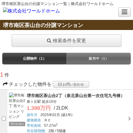
堺市南区茶山台の分譲マンション一覧｜株式会社ワールドホーム
堺市南区茶山台の分譲マンション
検索条件を変更
公開物件（1）
販売中（1）
1
件
チェックした物件を
お問い合わせ
堺市南区茶山台2丁（泉北茶山台第一次住宅九号棟）
泉ヶ丘駅
徒歩10分
1,398万円
/ 2LDK
築年月
2025年02月
(築1年)
建物構造
ＲＣ
マンション
2
専有面積
57.27m
所在階/階数
2階
/
5階建